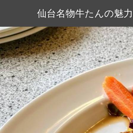
コ
仙台名物牛たんの魅
ン
テ
ン
ツ
へ
ス
キ
ッ
プ