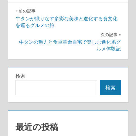
投
前の記事
牛タンが織りなす多彩な美味と進化する食文化
稿
を巡るグルメの旅
ナ
次の記事
牛タンの魅力と食卓革命自宅で楽しむ進化系グ
ビ
ルメ体験記
ゲ
ー
検索
シ
検索
ョ
ン
最近の投稿