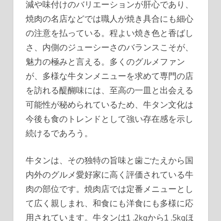
減や味付けのバリエーションが肝心であり、
焼肉の名店などでは職人が焼き具合にも細心
の注意を払っている。程よい焼き色と香ばし
さ、内側のジューシーさのバランスこそが、
魅力の極みと言える。多くのグルメファン
が、多様な牛タンメニューを求めて専門の店
を訪れる醍醐味には、至高の一皿と出会える
可能性が秘められているため、牛タン文化は
今後も食のトレンドとして強い存在感を示し
続けるであろう。
牛タンは、その独特の旨味と歯ごたえから国
内外のグルメ愛好家に高く評価されている牛
肉の部位です。焼肉店では定番メニューとし
て広く親しまれ、和食にも洋食にも多様に応
用されています。牛タンは1 .2kgから1 .5kgほ