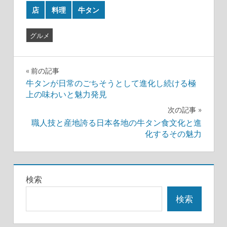
店
料理
牛タン
グルメ
投
前の記事
牛タンが日常のごちそうとして進化し続ける極
稿
上の味わいと魅力発見
ナ
次の記事
職人技と産地誇る日本各地の牛タン食文化と進
ビ
化するその魅力
ゲ
ー
検索
シ
検索
ョ