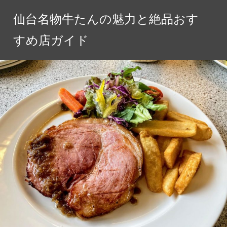
コ
仙台名物牛たんの魅力と絶品おす
ン
テ
すめ店ガイド
ン
ツ
へ
ス
キ
ッ
プ