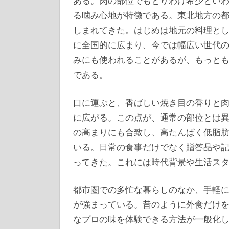
ある。
肉の部位でもとりわけ希少とい
る噛み心地が特徴である。東北地方の
しまれてきた。はじめは地元の料理と
に全国的に広まり、今では幅広い世代
みにも使われることがあるが、もっと
である。
口に運ぶと、香ばしい焼き目の香りと
に広がる。この点が、通常の部位とは
の高まりにも合致し、高たんぱく低脂
いる。日常の食事だけでなく贈答品や
ってきた。これには時代背景や生活ス
都市圏での多忙な暮らしのなか、手軽
が強まっている。昔のように外食だけ
なプロの味を体験できる方法が一般化