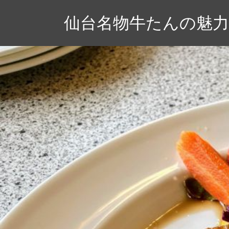
コ
仙台名物牛たんの魅
ン
テ
ン
ツ
へ
ス
キ
ッ
プ