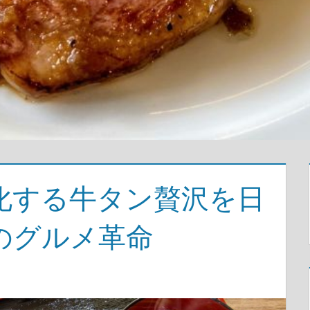
化する牛タン贅沢を日
のグルメ革命