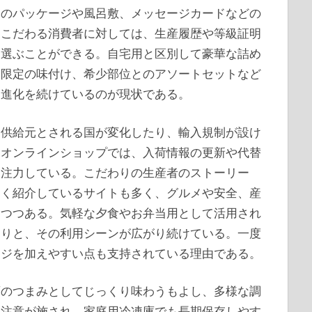
用のパッケージや風呂敷、メッセージカードなどの
にこだわる消費者に対しては、生産履歴や等級証明
て選ぶことができる。自宅用と区別して豪華な詰め
節限定の味付け、希少部位とのアソートセットなど
々進化を続けているのが現状である。
な供給元とされる国が変化したり、輸入規制が設け
うオンラインショップでは、入荷情報の更新や代替
も注力している。こだわりの生産者のストーリー
しく紹介しているサイトも多く、グルメや安全、産
りつつある。気軽な夕食やお弁当用として活用され
たりと、その利用シーンが広がり続けている。一度
ンジを加えやすい点も支持されている理由である。
酒のつまみとしてじっくり味わうもよし、多様な調
も注意が施され、家庭用冷凍庫でも長期保存しやす