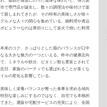
われ、脂肪が適度にのった濃厚な味わいと、弾力あ
都市で専門店が誕生し、数々の調理法や味付けで楽
して親しまれてきたが、その特有の美味しさが徐々
のグルメな人々の関心を集めている。鍋料理や煮込
もポピュラーなのは厚切りにして炭火で焼いた料理
肉本来のコク、さっぱりとした脂のバランスが口中
異なる大きな魅力の一つといえる。昨今の健康志向
肪で、ミネラルや鉄分、ビタミン類も豊富とされて
記念日、家族のパーティでも選ばれることが多くな
タイルの変化も影響している。
に美味しく栄養バランスが整った食事を求める傾向
を特別な楽しみにするのではなく、自宅でも本格的
してきた。通販や宅配サービスの充実により、全国