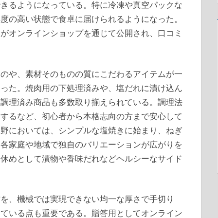
できるようになっている。特に冷凍や真空パックな
鮮度の高い状態で食卓に届けられるようになった。
報がオンラインショップを通じて公開され、口コミ
ものや、素材そのものの質にこだわるアイテムが一
なった。焼肉用の下処理済みや、塩だれに漬け込ん
る調理済み商品も多数取り揃えられている。調理法
属するなど、初心者から本格志向の方まで安心して
分野においては、シンプルな塩焼きに始まり、ねぎ
、各家庭や地域で独自のバリエーションが広がりを
箸休めとして漬物や香味だれなどヘルシーなサイド
材を、機械では実現できない均一な厚さで手切り
している点も重要である。贈答用としてオンライン